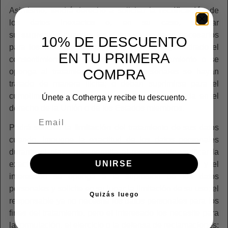
Asimismo, tendrá derecho a solicitar la
rectificación
de
los datos inexactos o, en su caso, solicitar
su
supresión
cuando, los datos ya no sean necesarios
10% DE DESCUENTO
para los fines que fueron recogidos; se haya retirado el
EN TU PRIMERA
consentimiento en el que se basa el tratamiento o se
COMPRA
oponga al tratamiento; los datos personales se hayan
tratado de manera ilícita; o deban suprimirse para el
cumplimiento de una obligación legal establecida en el
Únete a Cotherga y recibe tu descuento.
derecho de la Unión o de los Estados miembros.
Podrá solicitar la
limitación
del tratamiento de sus datos
cuando, impugne la exactitud de los datos personales
durante el plazo que permita al responsable verificar la
UNIRSE
exactitud de los mismos; el tratamiento sea ilícito y el
interesado se oponga a la supresión de los datos
personales y solicite en su lugar la limitación de su uso; el
Quizás luego
responsable ya no necesite los datos personales para los
fines del tratamiento, pero el interesado los necesite para
la formulación, el ejercicio o la defensa de reclamaciones;