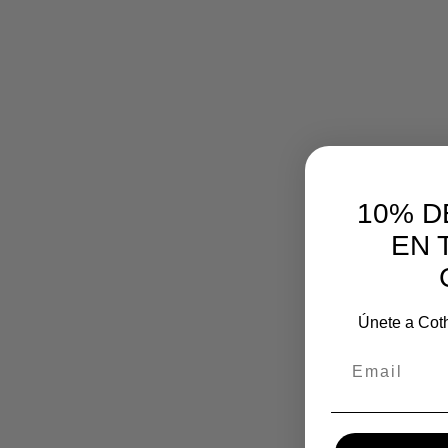
10% D
EN 
Únete a Coth