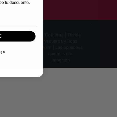
be tu descuento.
E
ego