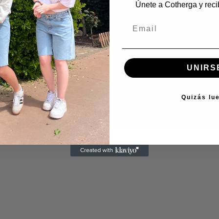
Únete a Cotherga y reci
UNIRS
Quizás lu