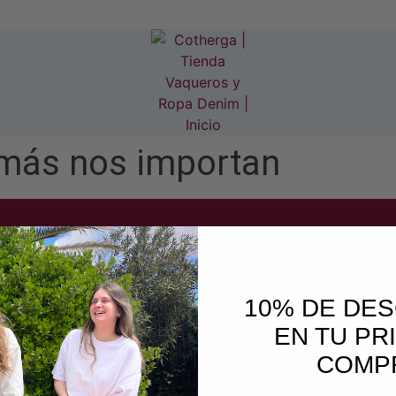
 más nos importan
10% DE DE
EN TU PR
COMP